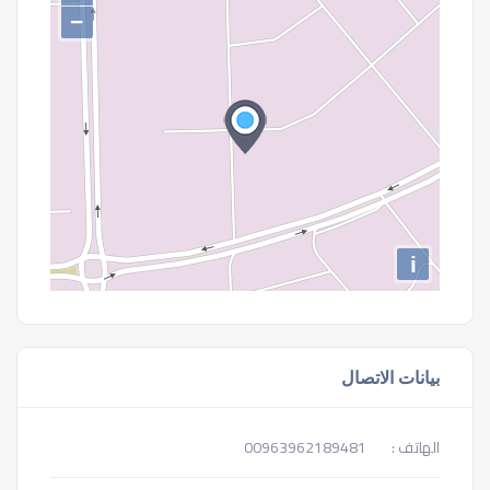
−
i
بيانات الاتصال
الهاتف :
00963962189481