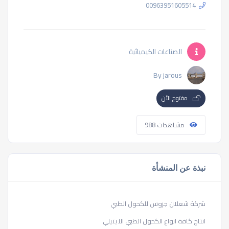
00963951605514
الصناعات الكيميائية
By jarous
مفتوح الأن
مشاهدات 988
نبذة عن المنشأة
شركة شعلان جروس للكحول الطبي
انتاج كافة انواع الكحول الطبي الايتيلي