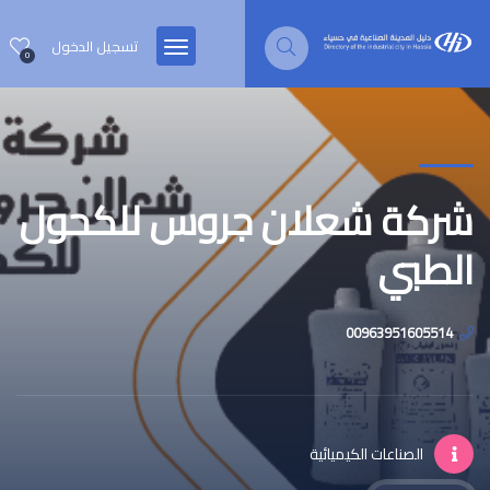
تسجيل الدخول
0
شركة شعلان جروس للكحول
الطبي
00963951605514
الصناعات الكيميائية