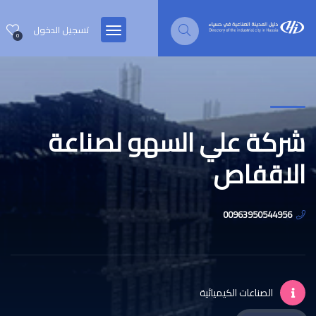
تسجيل الدخول
0
شركة علي السهو لصناعة
الاقفاص
00963950544956
الصناعات الكيميائية