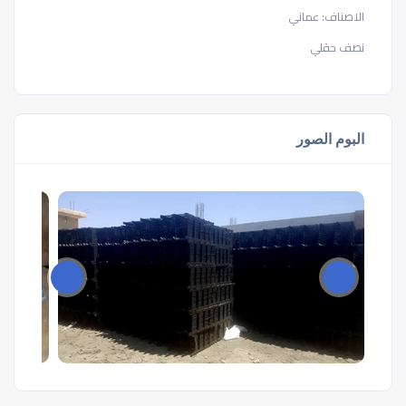
الاصناف: عماني
نصف حقلي
البوم الصور