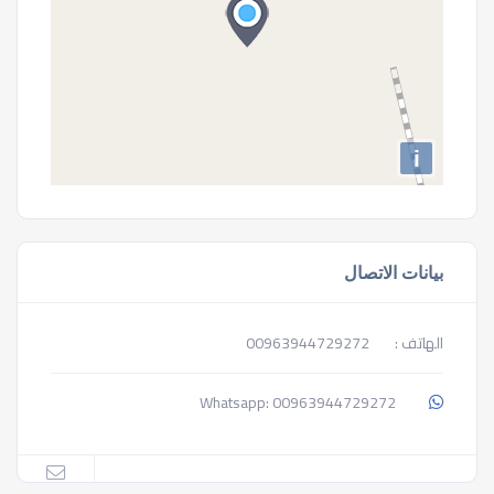
i
بيانات الاتصال
الهاتف :
00963944729272
00963944729272
Whatsapp: