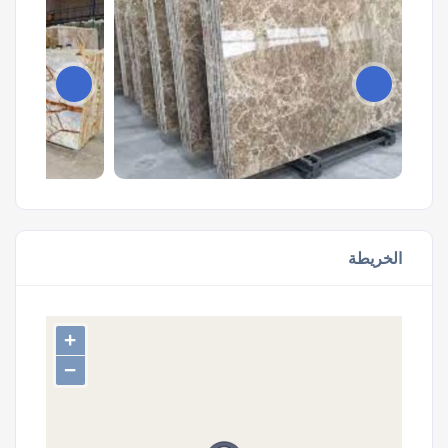
الخريطة
+
−