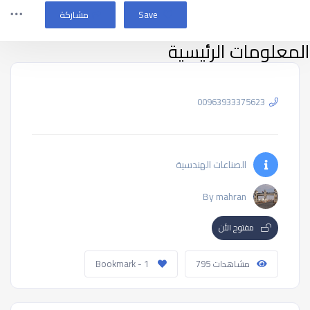
Save
مشاركة
المعلومات الرئيسية
00963933375623
الصناعات الهندسية
By mahran
مفتوح الأن
مشاهدات 795
Bookmark - 1