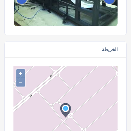
الخريطة
+
−