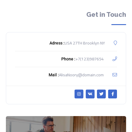
Get in Touch
USA 27TH Brooklyn NY
Adress :
+7(123)987654
Phone :
AlisaNoory@domain.com
Mail :