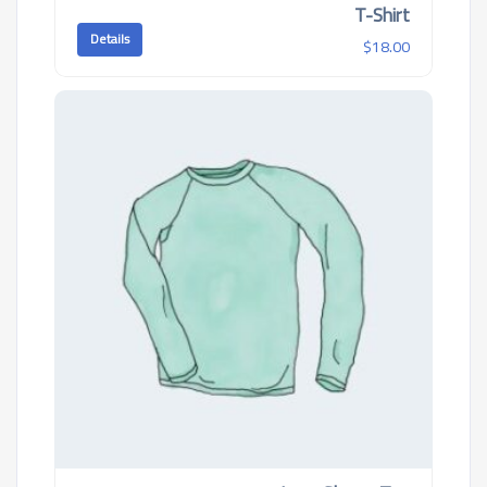
T-Shirt
من 5
Details
$
18.00