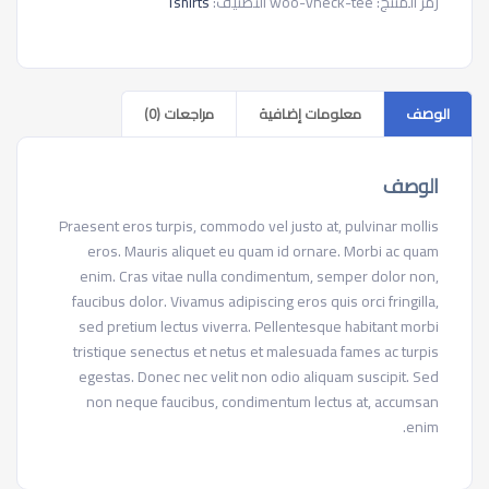
رمز المنتج:
woo-vneck-tee
التصنيف:
Tshirts
الوصف
معلومات إضافية
مراجعات (0)
الوصف
Praesent eros turpis, commodo vel justo at, pulvinar mollis
eros. Mauris aliquet eu quam id ornare. Morbi ac quam
enim. Cras vitae nulla condimentum, semper dolor non,
faucibus dolor. Vivamus adipiscing eros quis orci fringilla,
sed pretium lectus viverra. Pellentesque habitant morbi
tristique senectus et netus et malesuada fames ac turpis
egestas. Donec nec velit non odio aliquam suscipit. Sed
non neque faucibus, condimentum lectus at, accumsan
enim.