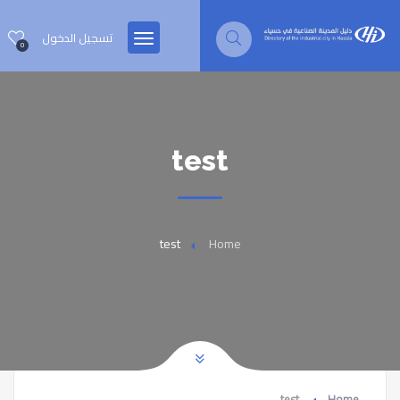
تسجيل الدخول
0
test
test
Home
test
Home